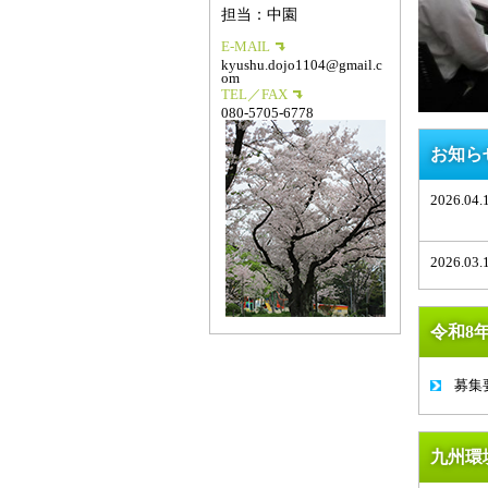
担当：中園
E-MAIL
kyushu.dojo1104@gmail.c
om
TEL／FAX
080-5705-6778
お知ら
2026.04.
2026.03.
2026.01.
令和8
2025.11.
募集
2025.09.
2025.06.
九州環