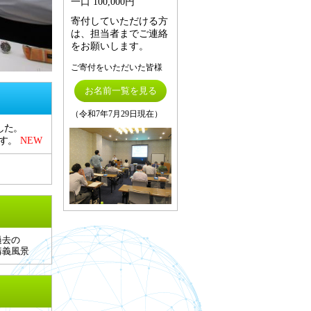
一口 100,000円
寄付していただける方
は、担当者までご連絡
をお願いします。
ご寄付をいただいた皆様
お名前一覧を見る
（令和7年7月29日現在）
した。
す。
NEW
過去の
講義風景
たします。