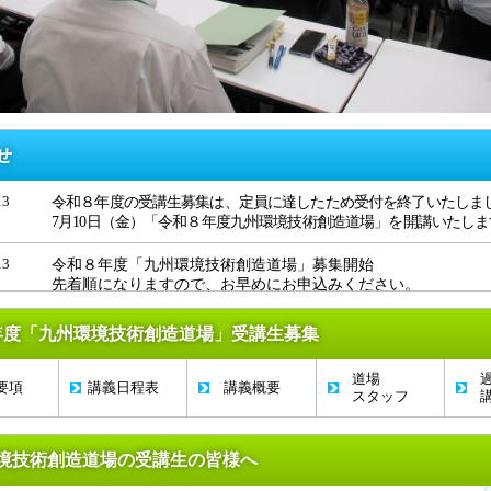
せ
令和８年度の受講生募集は、定員に達したため受付を終了いたしま
13
7月10日（金）「令和８年度九州環境技術創造道場」を開講いたしま
令和８年度「九州環境技術創造道場」募集開始
13
先着順になりますので、お早めにお申込みください。
1月16日（金） 第4回道場を実施いたします。
07
年度「九州環境技術創造道場」受講生募集
11月14日（金） 第3回道場を実施いたします。
01
道場
要項
講義日程表
講義概要
スタッフ
9月12日（金） 第2回道場を実施いたします。
01
令和７年度の受講生募集は終了いたしました。
05
境技術創造道場の受講生の皆様へ
7月11日（金）「令和７年度九州環境技術創造道場」を開講い